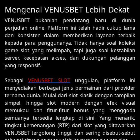
Mengenal VENUSBET Lebih Dekat
VENUSBET bukanlah pendatang baru di dunia
perjudian online. Platform ini telah hadir cukup lama
dan konsisten dalam memberikan layanan terbaik
kepada para penggunanya. Tidak hanya soal koleksi
game slot yang melimpah, tapi juga soal kestabilan
server, kecepatan akses, dan dukungan pelanggan
yang responsif.
Sebagai
VENUSBET SLOT
unggulan, platform ini
menyediakan berbagai jenis permainan dari provider
ternama dunia. Mulai dari slot klasik dengan tampilan
simpel, hingga slot modern dengan efek visual
memukau dan fitur-fitur bonus yang menggoda
semuanya tersedia lengkap di sini. Yang menarik,
tingkat kemenangan (RTP) dari slot yang ditawarkan
VENUSBET tergolong tinggi, dan sering disebut-sebut