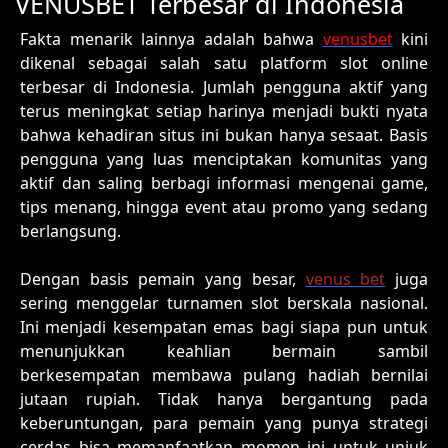
VENUSBET Terbesar di Indonesia
Fakta menarik lainnya adalah bahwa
venusbet
kini
dikenal sebagai salah satu platform slot online
terbesar di Indonesia. Jumlah pengguna aktif yang
terus meningkat setiap harinya menjadi bukti nyata
bahwa kehadiran situs ini bukan hanya sesaat. Basis
pengguna yang luas menciptakan komunitas yang
aktif dan saling berbagi informasi mengenai game,
tips menang, hingga event atau promo yang sedang
berlangsung.
Dengan basis pemain yang besar,
venus bet
juga
sering menggelar turnamen slot berskala nasional.
Ini menjadi kesempatan emas bagi siapa pun untuk
menunjukkan keahlian bermain sambil
berkesempatan membawa pulang hadiah bernilai
jutaan rupiah. Tidak hanya bergantung pada
keberuntungan, para pemain yang punya strategi
cerdas bisa memanfaatkan momen ini untuk unjuk