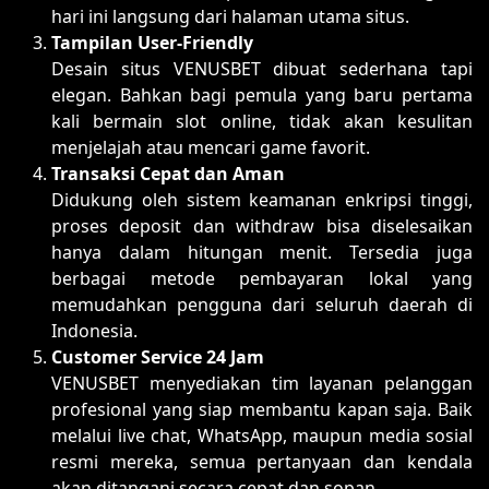
hari ini langsung dari halaman utama situs.
Tampilan User-Friendly
Desain situs VENUSBET dibuat sederhana tapi
elegan. Bahkan bagi pemula yang baru pertama
kali bermain slot online, tidak akan kesulitan
menjelajah atau mencari game favorit.
Transaksi Cepat dan Aman
Didukung oleh sistem keamanan enkripsi tinggi,
proses deposit dan withdraw bisa diselesaikan
hanya dalam hitungan menit. Tersedia juga
berbagai metode pembayaran lokal yang
memudahkan pengguna dari seluruh daerah di
Indonesia.
Customer Service 24 Jam
VENUSBET menyediakan tim layanan pelanggan
profesional yang siap membantu kapan saja. Baik
melalui live chat, WhatsApp, maupun media sosial
resmi mereka, semua pertanyaan dan kendala
akan ditangani secara cepat dan sopan.