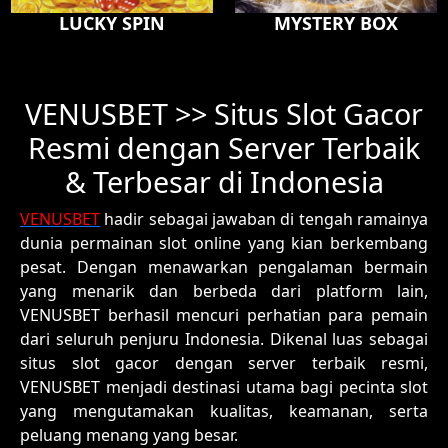
LUCKY SPIN
MYSTERY BOX
Page of
«
»
VENUSBET >> Situs Slot Gacor
Resmi dengan Server Terbaik
& Terbesar di Indonesia
VENUSBET
hadir sebagai jawaban di tengah ramainya
dunia permainan slot online yang kian berkembang
pesat. Dengan menawarkan pengalaman bermain
yang menarik dan berbeda dari platform lain,
VENUSBET berhasil mencuri perhatian para pemain
dari seluruh penjuru Indonesia. Dikenal luas sebagai
situs slot gacor dengan server terbaik resmi,
VENUSBET menjadi destinasi utama bagi pecinta slot
yang mengutamakan kualitas, keamanan, serta
peluang menang yang besar.